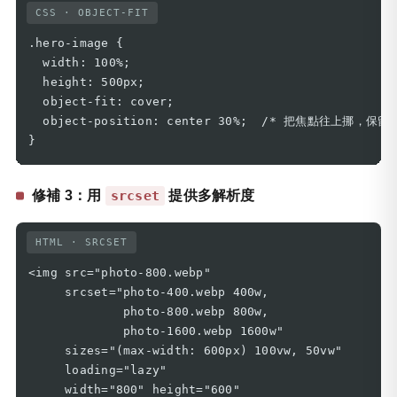
CSS · OBJECT-FIT
.hero-image {

  width: 100%;

  height: 500px;

  object-fit: cover;

  object-position: center 30%;  /* 把焦點往上挪，保留
}
修補 3：用
提供多解析度
srcset
HTML · SRCSET
<img src="photo-800.webp"

     srcset="photo-400.webp 400w,

             photo-800.webp 800w,

             photo-1600.webp 1600w"

     sizes="(max-width: 600px) 100vw, 50vw"

     loading="lazy"

     width="800" height="600"
