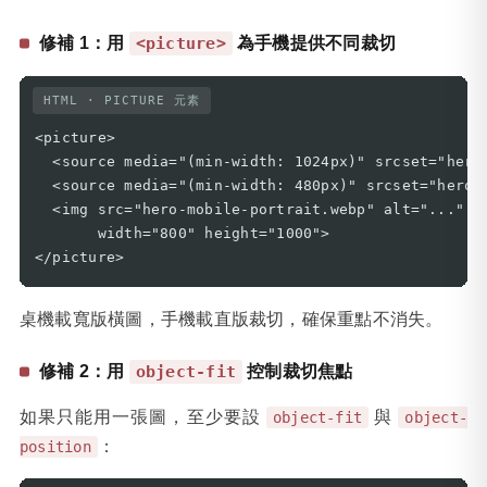
修補 1：用
為手機提供不同裁切
<picture>
HTML · PICTURE 元素
<picture>

  <source media="(min-width: 1024px)" srcset="hero-
  <source media="(min-width: 480px)" srcset="hero-t
  <img src="hero-mobile-portrait.webp" alt="..."

       width="800" height="1000">

</picture>
桌機載寬版橫圖，手機載直版裁切，確保重點不消失。
修補 2：用
控制裁切焦點
object-fit
如果只能用一張圖，至少要設
與
object-fit
object-
：
position