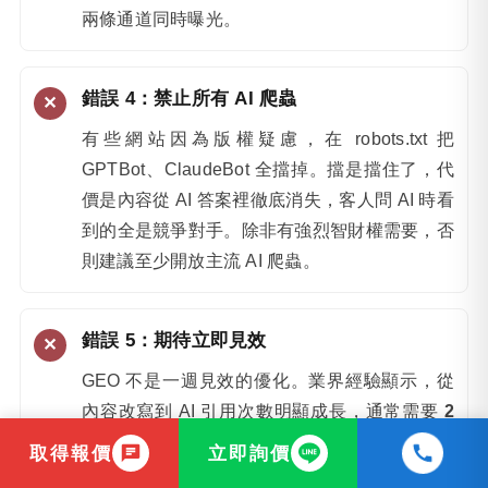
兩條通道同時曝光。
錯誤 4：禁止所有 AI 爬蟲
有些網站因為版權疑慮，在 robots.txt 把
GPTBot、ClaudeBot 全擋掉。擋是擋住了，代
價是內容從 AI 答案裡徹底消失，客人問 AI 時看
到的全是競爭對手。除非有強烈智財權需要，否
則建議至少開放主流 AI 爬蟲。
錯誤 5：期待立即見效
GEO 不是一週見效的優化。業界經驗顯示，從
內容改寫到 AI 引用次數明顯成長，通常需要
2
至 6 個月
的累積，因為 AI 模型訓練與索引更新
取得報價
立即詢價
都有週期。把它當成持續經營的內容工程，而不