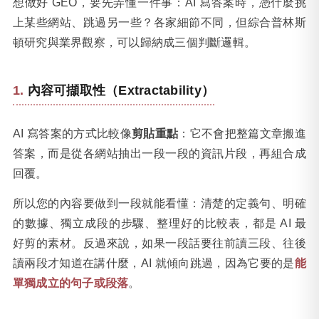
想做好 GEO，要先弄懂一件事：AI 寫答案時，憑什麼挑
上某些網站、跳過另一些？各家細節不同，但綜合普林斯
頓研究與業界觀察，可以歸納成三個判斷邏輯。
內容可擷取性（Extractability）
AI 寫答案的方式比較像
剪貼重點
：它不會把整篇文章搬進
答案，而是從各網站抽出一段一段的資訊片段，再組合成
回覆。
所以您的內容要做到一段就能看懂：清楚的定義句、明確
的數據、獨立成段的步驟、整理好的比較表，都是 AI 最
好剪的素材。反過來說，如果一段話要往前讀三段、往後
讀兩段才知道在講什麼，AI 就傾向跳過，因為它要的是
能
單獨成立的句子或段落
。