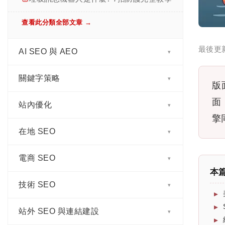
第八章｜站外 SEO 是什麼？ 一次看懂反
向連結、連結建設策略與風險管理
查看此分類全部文章 →
第九章｜在地 SEO 完整指南：提升在地
搜尋曝光與商家信任的完整策略
最後更
AI SEO 與 AEO
▾
第十章｜電商 SEO 完整指南：從網站架
關鍵字策略
SEO、AI SEO、AEO、GEO、AI
▾
構、商品頁到庫存管理的完整優化策略
版
Overviews 差在哪？一次搞懂
面
第十一章｜台灣市場 SEO 關鍵趨勢：從
站內優化
關鍵字研究怎麼做? 從搜尋意圖到長尾佈
▾
AI SEO 是什麼? AI SEO 與傳統 SEO 差
搜尋行為、在地布局到跨境策略的完整解
局完整指南
擎
異、實戰做法完整教學
析
在地 SEO
網站如何被 AI 引用？6 個讓 ChatGPT 與
▾
搜尋意圖是什麼？四種類型判斷與內容對
AEO 是什麼? AEO 與 SEO 差異、做法與
Google AI Overview 認可的內容訊號
第十二章｜AI 時代下的 SEO 轉型：從排
應完整教學
AI 搜尋優化完整指南
名競爭走向可引用性競爭
電商 SEO
Google 商家檔案完整設定教學：7 步驟讓
▾
Title Tag 是什麼? 標題標籤完整教學:寫
長尾關鍵字怎麼找？挖掘流程、分群與內
店家被找到
本
GEO 是什麼? 生成式引擎優化完整教學:
法、長度與 AI 搜尋優化指南
第十三章｜SEO 數據分析、成效評估與報
容對應完整教學
技術 SEO
商品頁 SEO 完整教學:標題、描述到
做法、與 SEO 差異全解析
▾
表應用
NAP 一致性與在地引用（Citation）管理
Meta Description 是什麼? 寫法、長度與
Schema 全攻略
競品關鍵字分析怎麼做？缺口分析與優先
E-E-A-T 是什麼? Google 內容品質核心與
SEO/AEO 教學
第十四章｜SEO 預算規劃、團隊配置與營
站外 SEO 與連結建設
Google 評論管理與回覆策略：從負評處理
Canonical 標記是什麼? 規範化網址完整教
排序完整教學
▾
Product Schema 完整實作教學 ｜ 電商商
實作指南
運策略
到評論行銷
學 | SEO 重複內容解決方案