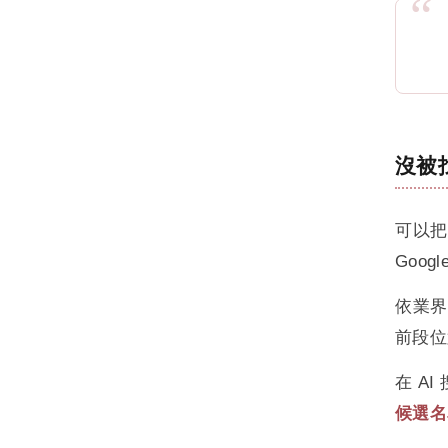
查看此分類全部文章 →
沒被
可以把
Goo
依業
前段位
在 AI
候選名