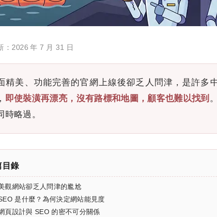
新：
2026 年 7 月 31 日
面精美、功能完善的官網上線後卻乏人問津，是許多
，
即使裝潢再漂亮，沒有路標和地圖，顧客也難以找到
。
同時略過。
篇目錄
美觀網站卻乏人問津的尷尬
SEO 是什麼？為何決定網站能見度
網頁設計與 SEO 的密不可分關係