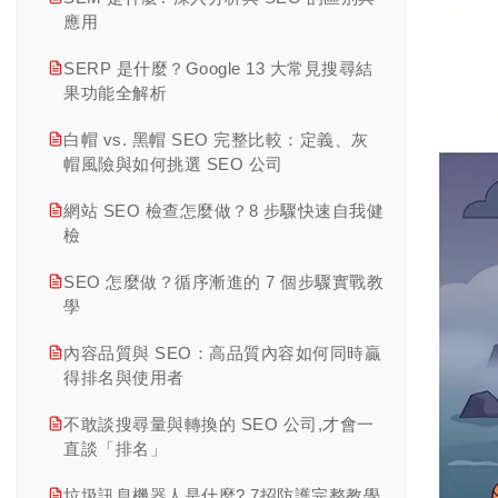
應用
第二章｜搜尋引擎運作原理：理解檢索、
索引、排名、SERP 與 AI 搜尋
SERP 是什麼？Google 13 大常見搜尋結
果功能全解析
第三章｜技術 SEO 完整指南：網站架
構、速度優化、行動索引與檢索控制重點
白帽 vs. 黑帽 SEO 完整比較：定義、灰
解析
帽風險與如何挑選 SEO 公司
第四章｜Schema Markup 實作教學：
網站 SEO 檢查怎麼做？8 步驟快速自我健
JSON-LD 語法、各類型範例與 Rich
檢
Results 部署
SEO 怎麼做？循序漸進的 7 個步驟實戰教
第五章｜從關鍵字清單到編輯日程：4 階
學
段內容規劃流程
內容品質與 SEO：高品質內容如何同時贏
第六章｜如何寫出符合 SEO 結構的文
得排名與使用者
章？
不敢談搜尋量與轉換的 SEO 公司,才會一
第七章｜內容 SEO 完整指南：從策略規
直談「排名」
劃到實際執行的完整方法
垃圾訊息機器人是什麼? 7招防護完整教學