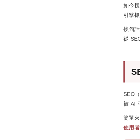
SEO 完整教學
Google Mobilegeddon 是什麼？深入解析
如今搜尋
查看此分類全部文章 →
什麼是 Robots Meta 指令? Meta Tag 與
行動裝置友善更新對 SEO 的影響
引擎抓
查看此分類全部文章 →
X-Robots-Tag 完整教學
Google Medic Update做了那些改變?
換句話
使用.htaccess 來阻止不想要的訪客來你
YMYL是什麼?
的網頁
從 S
深入了解 Google 的 RankBrain（排名腦
轉址是什麼? 301、302 完整教學:SEO 與
演算法）
AI 搜尋時代的網站搬家指南
深入了解 BERT：Google 如何用雙向語言
S
HTTP 狀態碼完整指南 : SEO 必懂的 7 個
理解改變 NLP 與搜尋體驗
狀態碼與 AI 搜尋時代的影響
Google Core Updates 是什麼？核心更新
避免重複內容 (Duplicate Content) 完整指
影響、原因與完整應對指南
SEO
南：成因、SEO 影響與 4 大解法
被 A
什麼是轉換率優化（CRO）？提升網站成
跨境電商 SEO 與多語系網站完整指南｜
效的完整指南
簡單來說
hreflang 實作教學
查看此分類全部文章 →
使用者
Yahoo 奇摩搜尋與 Bing SEO 完整教學｜
IndexNow 加速收錄