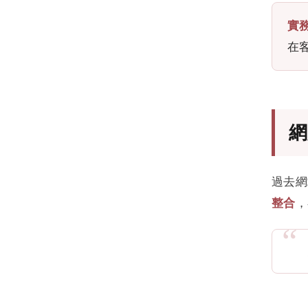
實
在
網
過去網
整合
，