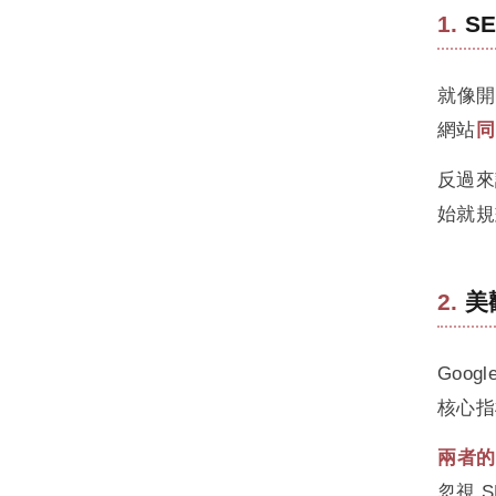
S
就像開
網站
同
反過來
始就規
美
Goog
核心指
兩者的
忽視 