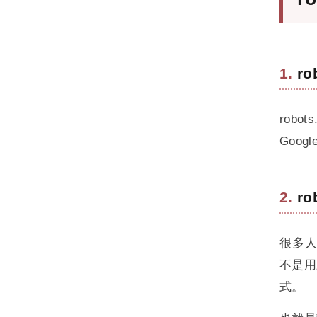
Google Medic Update做了那些改變?
YMYL是什麼?
ro
深入了解 Google 的 RankBrain（排名腦
演算法）
深入了解 BERT：Google 如何用雙向語言
rob
理解改變 NLP 與搜尋體驗
Goo
Google Core Updates 是什麼？核心更新
影響、原因與完整應對指南
ro
什麼是轉換率優化（CRO）？提升網站成
效的完整指南
很多人誤
查看此分類全部文章 →
不是用
式。