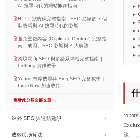
AI 搜尋時代的網站搬家指南
第十五章｜黑帽 SEO 手法、Google 處罰
機制與網站復原策略
HTTP 狀態碼完整指南 : SEO 必懂的 7 個
狀態碼與 AI 搜尋時代的影響
第十六章｜SEO 檢核清單與長期維運
避免重複內容 (Duplicate Content) 完整指
查看此分類全部文章 →
南：成因、SEO 影響與 4 大解法
跨境電商 SEO 與多語系網站完整指南｜
hreflang 實作教學
Yahoo 奇摩搜尋與 Bing SEO 完整教學｜
IndexNow 加速收錄
什
查看此分類全部文章 →
rob
站外 SEO 與連結建設
▾
Exc
範」，
成效與演算法
反向連結是什麼? SEO 完整指南:價值評
▾