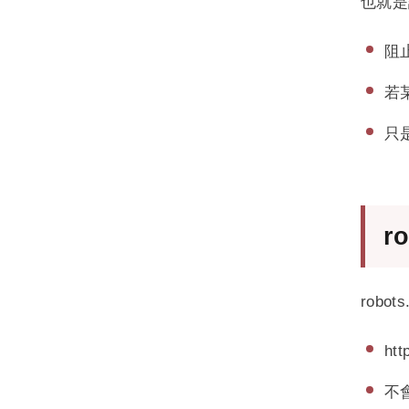
也就是
阻
若
只
r
rob
htt
不會