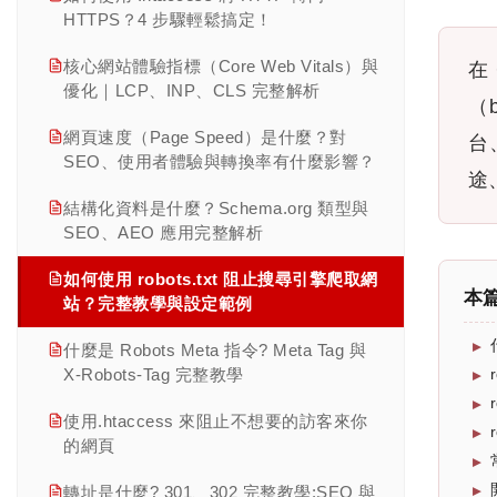
商品變體 SEO : 多色多尺寸的 4 種 URL
第八章｜站外 SEO 是什麼？ 一次看懂反
教學
HTTPS？4 步驟輕鬆搞定！
內部連結 SEO 戰術:錨點文字寫法、Hub
策略與 canonical 設定
向連結、連結建設策略與風險管理
關鍵字蠶食診斷:GSC 找出蠶食頁面的 5
查看此分類全部文章 →
Link 配置與 7 個常見錯誤
「附近的」搜尋優化教學 | near me 與隱
核心網站體驗指標（Core Web Vitals）與
在 
步驟與 4 種修復做法
分頁 SEO 怎麼設? rel=next/prev 廢除後
第九章｜在地 SEO 完整指南：提升在地
含地理意圖
優化｜LCP、INP、CLS 完整解析
Sitemap 是什麼？免費製作與提交 GSC
的 3 種替代方案
（
搜尋曝光與商家信任的完整策略
繁體中文關鍵字斷詞與台灣用語策略｜中
完整教學
網頁速度（Page Speed）是什麼？對
文 SEO 完整指南
台
查看此分類全部文章 →
缺貨／下架商品 SEO 處理｜301、410、
第十章｜電商 SEO 完整指南：從網站架
SEO、使用者體驗與轉換率有什麼影響？
網站架構規劃 5 大模型:Hub & Spoke、
Product，Schema 完整教學
途
構、商品頁到庫存管理的完整優化策略
中英文混搜 SEO 教學：品牌英文 + 中文
Silo、權重配置邏輯解析
結構化資料是什麼？Schema.org 類型與
修飾詞策略
季節性 / 活動頁 SEO：雙 11、母親節活
第十一章｜台灣市場 SEO 關鍵趨勢：從
SEO、AEO 應用完整解析
動頁怎麼累積權重?
搜尋行為、在地布局到跨境策略的完整解
查看此分類全部文章 →
推薦類關鍵字 SEO 完整教學｜台灣比較
析
如何使用 robots.txt 阻止搜尋引擎爬取網
型搜尋優化策略
PTT、Dcard 搜尋整合策略｜台灣社群
本
站？完整教學與設定範例
SEO 完整教學
第十二章｜AI 時代下的 SEO 轉型：從排
查看此分類全部文章 →
名競爭走向可引用性競爭
什麼是 Robots Meta 指令? Meta Tag 與
查看此分類全部文章 →
X-Robots-Tag 完整教學
第十三章｜SEO 數據分析、成效評估與報
表應用
使用.htaccess 來阻止不想要的訪客來你
的網頁
第十四章｜SEO 預算規劃、團隊配置與營
運策略
轉址是什麼? 301、302 完整教學:SEO 與