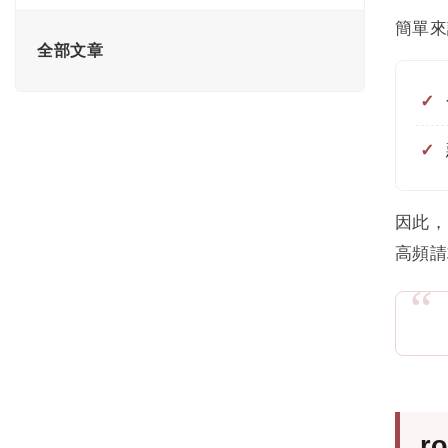
估、實務操作與競品分析
簡單來
26年 6/24 至 6/26 垃圾內容更新：Google
錨點文字是什麼? 完整指南:6 種類型、健
全部文章
罕見地說了「不打什麼」
康比例與 AI 引用策略
5/21 至 6/2 核心更新：業界公認比 3 月更
連結權重完整指南 : 讓 AI 引用您網站的底
猛，餘震一路延續至今
層燃料
26年 3/24 至 4/8 演算法連環爆：Google
PageRank 是什麼? Google 演算法核心原
垃圾內容更新與核心更新雙重夾擊
理與 SEO 影響完整解析
因此，
Google 熊貓演算法是什麼？完整解析
Google rel 屬性完整指南 : sponsored、
Panda 更新、影響與修復方式
高頻請
ugc、nofollow 該怎麼用? 漸進式替換策略
Google企鵝演算法是什麼？解析 Penguin
台灣 YouTube SEO 完整教學｜中文影音
對垃圾連結與 SEO 的影響
搜尋優化指南
什麼是 Google 蜂鳥演算法？深入解析語
查看此分類全部文章 →
義搜尋與搜尋意圖
Google Mobilegeddon 是什麼？深入解析
r
行動裝置友善更新對 SEO 的影響