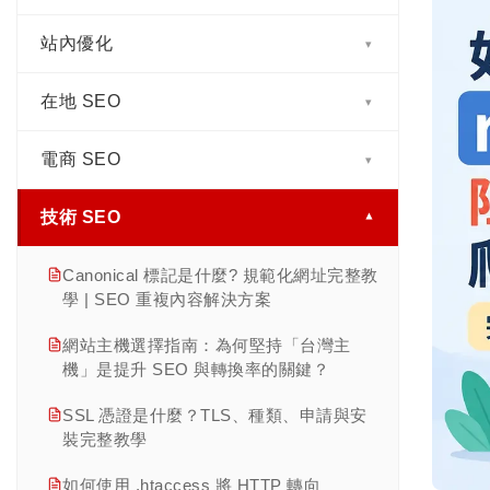
Overviews 差在哪？一次搞懂
應用
第二章｜搜尋引擎運作原理：理解檢索、
站內優化
關鍵字研究怎麼做? 從搜尋意圖到長尾佈
▾
AI SEO 是什麼? AI SEO 與傳統 SEO 差
索引、排名、SERP 與 AI 搜尋
SERP 是什麼？Google 13 大常見搜尋結
局完整指南
異、實戰做法完整教學
果功能全解析
在地 SEO
網站如何被 AI 引用？6 個讓 ChatGPT 與
第三章｜技術 SEO 完整指南：網站架
▾
搜尋意圖是什麼？四種類型判斷與內容對
AEO 是什麼? AEO 與 SEO 差異、做法與
Google AI Overview 認可的內容訊號
構、速度優化、行動索引與檢索控制重點
白帽 vs. 黑帽 SEO 完整比較：定義、灰
應完整教學
AI 搜尋優化完整指南
解析
電商 SEO
Google 商家檔案完整設定教學：7 步驟讓
帽風險與如何挑選 SEO 公司
▾
Title Tag 是什麼? 標題標籤完整教學:寫
長尾關鍵字怎麼找？挖掘流程、分群與內
店家被找到
GEO 是什麼? 生成式引擎優化完整教學:
法、長度與 AI 搜尋優化指南
第四章｜Schema Markup 實作教學：
網站 SEO 檢查怎麼做？8 步驟快速自我健
容對應完整教學
技術 SEO
商品頁 SEO 完整教學:標題、描述到
做法、與 SEO 差異全解析
▾
JSON-LD 語法、各類型範例與 Rich
NAP 一致性與在地引用（Citation）管理
檢
Meta Description 是什麼? 寫法、長度與
Schema 全攻略
Results 部署
競品關鍵字分析怎麼做？缺口分析與優先
E-E-A-T 是什麼? Google 內容品質核心與
SEO/AEO 教學
Google 評論管理與回覆策略：從負評處理
Canonical 標記是什麼? 規範化網址完整教
SEO 怎麼做？循序漸進的 7 個步驟實戰教
排序完整教學
Product Schema 完整實作教學 ｜ 電商商
實作指南
第五章｜從關鍵字清單到編輯日程：4 階
到評論行銷
學 | SEO 重複內容解決方案
學
H1-H6 Heading Tags 完整教學 | SEO +
品結構化資料指南
段內容規劃流程
關鍵字工具怎麼選？免費與付費工具比較
llms.txt 是什麼？AI 搜尋優化完整指南
AEO 標題結構優化指南
Local Pack 排名因素：Google 三大方塊
網站主機選擇指南：為何堅持「台灣主
內容品質與 SEO：高品質內容如何同時贏
完整指南
分類頁 SEO 完整教學 | 商品列表頁優化 3
第六章｜如何寫出符合 SEO 結構的文
怎麼進
機」是提升 SEO 與轉換率的關鍵？
得排名與使用者
圖片 SEO 完整指南：Alt 描述、檔名、格
大關鍵
章？
查看此分類全部文章 →
關鍵字地圖是什麼？製作步驟與預防蠶食
式與 AI 搜尋優化
多分店 SEO 完整教學 | 連鎖店與多據點策
SSL 憑證是什麼？TLS、種類、申請與安
不敢談搜尋量與轉換的 SEO 公司,才會一
完整教學
Faceted Navigation 索引控制 : 篩選器的
第七章｜內容 SEO 完整指南：從策略規
略
裝完整教學
直談「排名」
URL 是什麼?完整解析網址結構、SEO 命
5 種 noindex 策略
劃到實際執行的完整方法
Topic Cluster 主題群集是什麼？Pillar +
名原則與 AI 搜尋時代的最佳做法
服務區域商家 SEO | 到府服務 GBP 完整
如何使用 .htaccess 將 HTTP 轉向
垃圾訊息機器人是什麼? 7招防護完整教學
Cluster 架構與分組原則