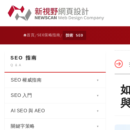
首頁
SEO策略指南
/
/
技術 SEO
SEO 指南
Q & A
SEO 權威指南
▾
如
SEO 入門
SEO 是什麼？2026 企業必懂的 AI SEO
▾
與 AEO 完整指南｜16 章權威解析
AI SEO 與 AEO
為什麼沒有 SEO 的網頁設計，很難在
▾
第一章｜SEO 與 AEO 基礎與商業價值：
Google 被看見？
從搜尋排名到 AI 解答，驅動品牌成長的關
關鍵字策略
SEO、AI SEO、AEO、GEO、AI
鍵策略
▾
SEM 是什麼? 深入分析與 SEO 的區別與