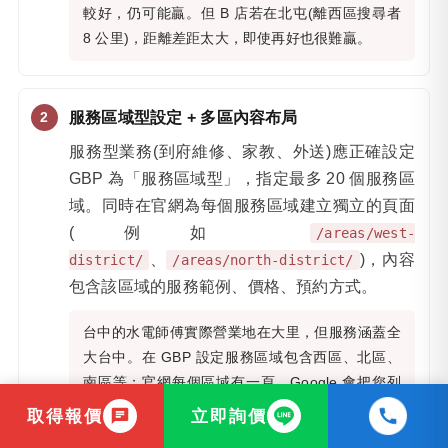
較好，仍可能贏。但 B 店若在北屯(離西區搜尋者
8 公里)，距離差距太大，即使再好也很難贏。
服務區域型設定 + 多區內容布局
服務型業務(到府維修、家教、外送)應正確設定
GBP 為「服務區域型」，指定最多 20 個服務區
域。同時在官網為每個服務區域建立獨立的頁面
(例如
/areas/west-
、
)，內容
district/
/areas/north-district/
包含該區域的服務範例、價格、預約方式。
台中的水電師傅實際營業地在大里，但服務涵蓋全
大台中。在 GBP 設定服務區域包含西區、北區、
南區等；官網每個區域有一頁，Google 會把您列
入這些區域搜尋的候選。完整設定見
服務區域商家
取得報價
立即詢價
SEO
教學。