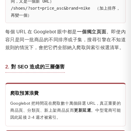
同，又是一個新 URL）

/shoes/?sort=price_asc&brand=nike  （加上排序，
再變一個）
每個 URL 在 Googlebot 眼中都是
一個獨立頁面
。即使內
容只是同一批商品的不同排序或子集，搜尋引擎在不知道
規則的情況下，會把它們全部納入爬取與索引候選清單。
對 SEO 造成的三層傷害
爬取預算浪費
Googlebot 把時間花在爬取數十萬個篩選 URL，真正重要的
商品頁、分類頁、新上架商品反而
更新延遲
。中型電商可能
因此延後 2-4 週才被索引。