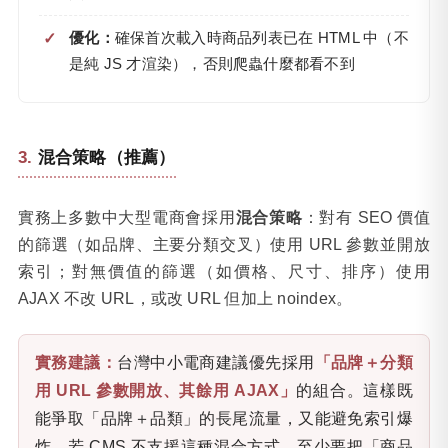
優化：
確保首次載入時商品列表已在 HTML 中（不
是純 JS 才渲染），否則爬蟲什麼都看不到
混合策略（推薦）
實務上多數中大型電商會採用
混合策略
：對有 SEO 價值
的篩選（如品牌、主要分類交叉）使用 URL 參數並開放
索引；對無價值的篩選（如價格、尺寸、排序）使用
AJAX 不改 URL，或改 URL 但加上 noindex。
實務建議：
台灣中小電商建議優先採用
「品牌＋分類
用 URL 參數開放、其餘用 AJAX」
的組合。這樣既
能爭取「品牌＋品類」的長尾流量，又能避免索引爆
炸。若 CMS 不支援這種混合方式，至少要把「商品