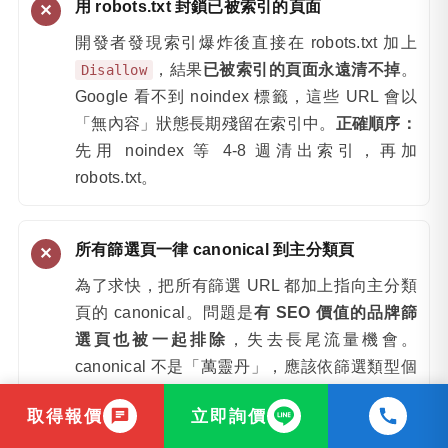
用 robots.txt 封鎖已被索引的頁面
開發者發現索引爆炸後直接在 robots.txt 加上
，結果
已被索引的頁面永遠清不掉
。
Disallow
Google 看不到 noindex 標籤，這些 URL 會以
「無內容」狀態長期殘留在索引中。
正確順序：
先用 noindex 等 4-8 週清出索引，再加
robots.txt。
所有篩選頁一律 canonical 到主分類頁
為了求快，把所有篩選 URL 都加上指向主分類
頁的 canonical。問題是
有 SEO 價值的品牌篩
選頁也被一起排除
，失去長尾流量機會。
canonical 不是「萬靈丹」，應該依篩選類型個
別決策。
取得報價
立即詢價