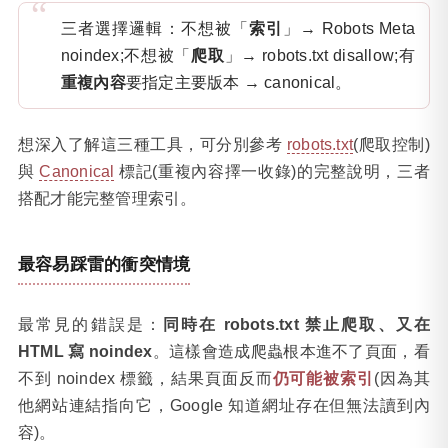
三者選擇邏輯：不想被「
索引
」→ Robots Meta
noindex;不想被「
爬取
」→ robots.txt disallow;有
重複內容
要指定主要版本 → canonical。
想深入了解這三種工具，可分別參考
robots.txt
(爬取控制)
與
Canonical
標記(重複內容擇一收錄)的完整說明，三者
搭配才能完整管理索引。
最容易踩雷的衝突情境
最常見的錯誤是：
同時在 robots.txt 禁止爬取、又在
HTML 寫 noindex
。這樣會造成爬蟲根本進不了頁面，看
不到 noindex 標籤，結果頁面反而
仍可能被索引
(因為其
他網站連結指向它，Google 知道網址存在但無法讀到內
容)。