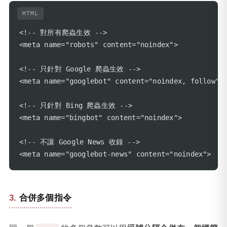
HTML
<!-- 對所有爬蟲生效 -->

<meta name="robots" content="noindex">

<!-- 只針對 Google 爬蟲生效 -->

<meta name="googlebot" content="noindex, follow">

<!-- 只針對 Bing 爬蟲生效 -->

<meta name="bingbot" content="noindex">

<!-- 不讓 Google News 收錄 -->

<meta name="googlebot-news" content="noindex">
合併多個指令