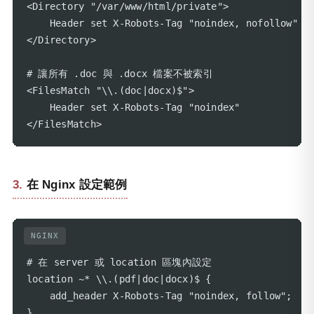
<Directory "/var/www/html/private">

    Header set X-Robots-Tag "noindex, nofollow"

</Directory>

# 讓所有 .doc 與 .docx 檔案不被索引

<FilesMatch "\\.(doc|docx)$">

    Header set X-Robots-Tag "noindex"

</FilesMatch>
在 Nginx 設定範例
NGINX
# 在 server 或 location 區塊內設定

location ~* \\.(pdf|doc|docx)$ {

    add_header X-Robots-Tag "noindex, follow";

}
