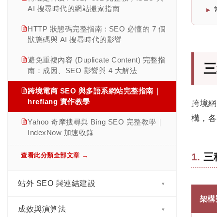
AI 搜尋時代的網站搬家指南
第十五章｜黑帽 SEO 手法、Google 處罰
機制與網站復原策略
HTTP 狀態碼完整指南 : SEO 必懂的 7 個
狀態碼與 AI 搜尋時代的影響
第十六章｜SEO 檢核清單與長期維運
避免重複內容 (Duplicate Content) 完整指
三
查看此分類全部文章 →
南：成因、SEO 影響與 4 大解法
跨境電商 SEO 與多語系網站完整指南｜
hreflang 實作教學
跨境
構，各
Yahoo 奇摩搜尋與 Bing SEO 完整教學｜
IndexNow 加速收錄
三
查看此分類全部文章 →
站外 SEO 與連結建設
▾
架構
成效與演算法
反向連結是什麼? SEO 完整指南:價值評
▾