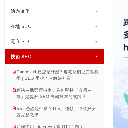
Overviews 差在哪？一次搞懂
應用
第二章｜搜尋引擎運作原理：理解檢索、
站內優化
關鍵字研究怎麼做? 從搜尋意圖到長尾佈
▾
AI SEO 是什麼? AI SEO 與傳統 SEO 差
索引、排名、SERP 與 AI 搜尋
SERP 是什麼？Google 13 大常見搜尋結
局完整指南
異、實戰做法完整教學
果功能全解析
在地 SEO
網站如何被 AI 引用？6 個讓 ChatGPT 與
第三章｜技術 SEO 完整指南：網站架
▾
搜尋意圖是什麼？四種類型判斷與內容對
AEO 是什麼? AEO 與 SEO 差異、做法與
Google AI Overview 認可的內容訊號
構、速度優化、行動索引與檢索控制重點
白帽 vs. 黑帽 SEO 完整比較：定義、灰
應完整教學
AI 搜尋優化完整指南
解析
電商 SEO
Google 商家檔案完整設定教學：7 步驟讓
帽風險與如何挑選 SEO 公司
▾
Title Tag 是什麼? 標題標籤完整教學:寫
長尾關鍵字怎麼找？挖掘流程、分群與內
店家被找到
GEO 是什麼? 生成式引擎優化完整教學:
法、長度與 AI 搜尋優化指南
第四章｜Schema Markup 實作教學：
網站 SEO 檢查怎麼做？8 步驟快速自我健
容對應完整教學
技術 SEO
商品頁 SEO 完整教學:標題、描述到
做法、與 SEO 差異全解析
▾
JSON-LD 語法、各類型範例與 Rich
NAP 一致性與在地引用（Citation）管理
檢
Meta Description 是什麼? 寫法、長度與
Schema 全攻略
Results 部署
競品關鍵字分析怎麼做？缺口分析與優先
E-E-A-T 是什麼? Google 內容品質核心與
SEO/AEO 教學
Google 評論管理與回覆策略：從負評處理
Canonical 標記是什麼? 規範化網址完整教
SEO 怎麼做？循序漸進的 7 個步驟實戰教
排序完整教學
Product Schema 完整實作教學 ｜ 電商商
實作指南
第五章｜從關鍵字清單到編輯日程：4 階
到評論行銷
學 | SEO 重複內容解決方案
學
H1-H6 Heading Tags 完整教學 | SEO +
品結構化資料指南
段內容規劃流程
關鍵字工具怎麼選？免費與付費工具比較
llms.txt 是什麼？AI 搜尋優化完整指南
AEO 標題結構優化指南
Local Pack 排名因素：Google 三大方塊
網站主機選擇指南：為何堅持「台灣主
內容品質與 SEO：高品質內容如何同時贏
完整指南
分類頁 SEO 完整教學 | 商品列表頁優化 3
第六章｜如何寫出符合 SEO 結構的文
怎麼進
機」是提升 SEO 與轉換率的關鍵？
得排名與使用者
圖片 SEO 完整指南：Alt 描述、檔名、格
大關鍵
章？
查看此分類全部文章 →
關鍵字地圖是什麼？製作步驟與預防蠶食
式與 AI 搜尋優化
多分店 SEO 完整教學 | 連鎖店與多據點策
SSL 憑證是什麼？TLS、種類、申請與安
不敢談搜尋量與轉換的 SEO 公司,才會一
完整教學
Faceted Navigation 索引控制 : 篩選器的
第七章｜內容 SEO 完整指南：從策略規
略
裝完整教學
直談「排名」
URL 是什麼?完整解析網址結構、SEO 命
5 種 noindex 策略
劃到實際執行的完整方法
Topic Cluster 主題群集是什麼？Pillar +
名原則與 AI 搜尋時代的最佳做法
服務區域商家 SEO | 到府服務 GBP 完整
如何使用 .htaccess 將 HTTP 轉向
垃圾訊息機器人是什麼? 7招防護完整教學
Cluster 架構與分組原則