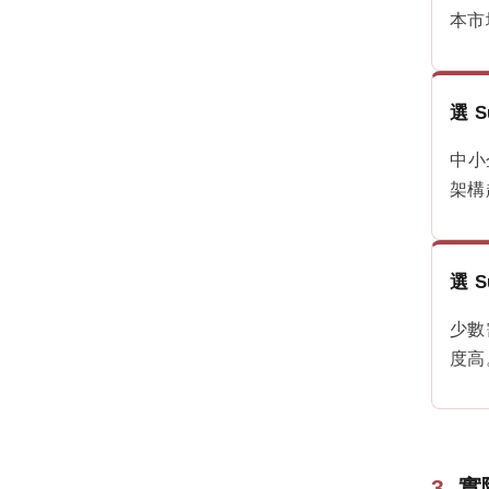
本市
Google Medic Update做了那些改變?
YMYL是什麼?
深入了解 Google 的 RankBrain（排名腦
選 S
演算法）
中小
深入了解 BERT：Google 如何用雙向語言
架構
理解改變 NLP 與搜尋體驗
Google Core Updates 是什麼？核心更新
影響、原因與完整應對指南
選 S
什麼是轉換率優化（CRO）？提升網站成
少數
效的完整指南
度高
查看此分類全部文章 →
實