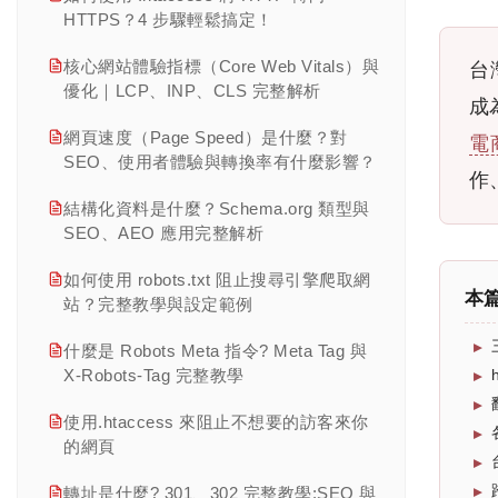
商品變體 SEO : 多色多尺寸的 4 種 URL
第八章｜站外 SEO 是什麼？ 一次看懂反
教學
HTTPS？4 步驟輕鬆搞定！
內部連結 SEO 戰術:錨點文字寫法、Hub
策略與 canonical 設定
向連結、連結建設策略與風險管理
關鍵字蠶食診斷:GSC 找出蠶食頁面的 5
查看此分類全部文章 →
Link 配置與 7 個常見錯誤
「附近的」搜尋優化教學 | near me 與隱
核心網站體驗指標（Core Web Vitals）與
台
步驟與 4 種修復做法
分頁 SEO 怎麼設? rel=next/prev 廢除後
第九章｜在地 SEO 完整指南：提升在地
含地理意圖
優化｜LCP、INP、CLS 完整解析
Sitemap 是什麼？免費製作與提交 GSC
的 3 種替代方案
成
搜尋曝光與商家信任的完整策略
繁體中文關鍵字斷詞與台灣用語策略｜中
完整教學
網頁速度（Page Speed）是什麼？對
文 SEO 完整指南
電
查看此分類全部文章 →
缺貨／下架商品 SEO 處理｜301、410、
第十章｜電商 SEO 完整指南：從網站架
SEO、使用者體驗與轉換率有什麼影響？
網站架構規劃 5 大模型:Hub & Spoke、
Product，Schema 完整教學
作
構、商品頁到庫存管理的完整優化策略
中英文混搜 SEO 教學：品牌英文 + 中文
Silo、權重配置邏輯解析
結構化資料是什麼？Schema.org 類型與
修飾詞策略
季節性 / 活動頁 SEO：雙 11、母親節活
第十一章｜台灣市場 SEO 關鍵趨勢：從
SEO、AEO 應用完整解析
動頁怎麼累積權重?
搜尋行為、在地布局到跨境策略的完整解
查看此分類全部文章 →
推薦類關鍵字 SEO 完整教學｜台灣比較
析
如何使用 robots.txt 阻止搜尋引擎爬取網
型搜尋優化策略
PTT、Dcard 搜尋整合策略｜台灣社群
本
站？完整教學與設定範例
SEO 完整教學
第十二章｜AI 時代下的 SEO 轉型：從排
查看此分類全部文章 →
名競爭走向可引用性競爭
什麼是 Robots Meta 指令? Meta Tag 與
查看此分類全部文章 →
X-Robots-Tag 完整教學
第十三章｜SEO 數據分析、成效評估與報
表應用
使用.htaccess 來阻止不想要的訪客來你
的網頁
第十四章｜SEO 預算規劃、團隊配置與營
運策略
轉址是什麼? 301、302 完整教學:SEO 與