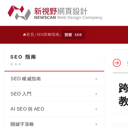
首頁
SEO策略指南
/
/
技術 SEO
SEO 指南
Q & A
SEO 權威指南
▾
跨
SEO 入門
SEO 是什麼？2026 企業必懂的 AI SEO
▾
與 AEO 完整指南｜16 章權威解析
AI SEO 與 AEO
為什麼沒有 SEO 的網頁設計，很難在
▾
第一章｜SEO 與 AEO 基礎與商業價值：
Google 被看見？
從搜尋排名到 AI 解答，驅動品牌成長的關
關鍵字策略
SEO、AI SEO、AEO、GEO、AI
鍵策略
▾
SEM 是什麼? 深入分析與 SEO 的區別與