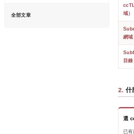
估、實務操作與競品分析
cc
26年 6/24 至 6/26 垃圾內容更新：Google
域）
錨點文字是什麼? 完整指南:6 種類型、健
全部文章
罕見地說了「不打什麼」
康比例與 AI 引用策略
Sub
5/21 至 6/2 核心更新：業界公認比 3 月更
連結權重完整指南 : 讓 AI 引用您網站的底
猛，餘震一路延續至今
網域
層燃料
26年 3/24 至 4/8 演算法連環爆：Google
Sub
PageRank 是什麼? Google 演算法核心原
垃圾內容更新與核心更新雙重夾擊
理與 SEO 影響完整解析
目錄
Google 熊貓演算法是什麼？完整解析
Google rel 屬性完整指南 : sponsored、
Panda 更新、影響與修復方式
ugc、nofollow 該怎麼用? 漸進式替換策略
Google企鵝演算法是什麼？解析 Penguin
什
台灣 YouTube SEO 完整教學｜中文影音
對垃圾連結與 SEO 的影響
搜尋優化指南
什麼是 Google 蜂鳥演算法？深入解析語
查看此分類全部文章 →
義搜尋與搜尋意圖
選 c
Google Mobilegeddon 是什麼？深入解析
已有
行動裝置友善更新對 SEO 的影響