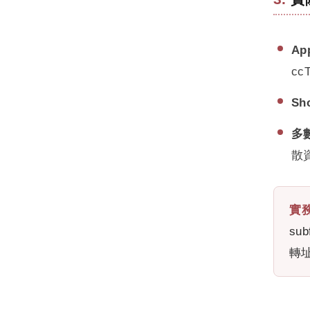
Ap
c
Sh
多
散
實
su
轉