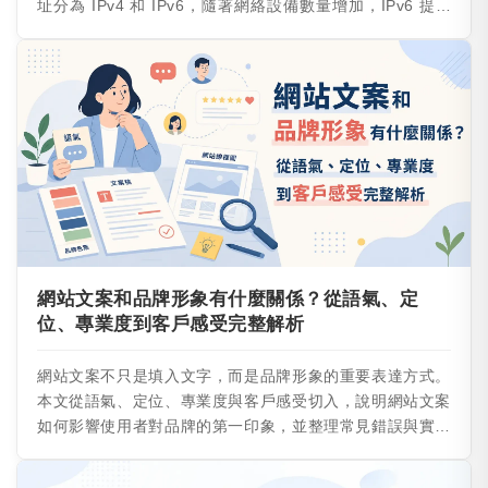
址分為 IPv4 和 IPv6，隨著網絡設備數量增加，IPv6 提供
了更多的地址空間。IP 位址分為靜態 IP 和動態 IP，並且可
以是公有 IP 或私有 IP，適用於不同的網絡環境。
網站文案和品牌形象有什麼關係？從語氣、定
位、專業度到客戶感受完整解析
網站文案不只是填入文字，而是品牌形象的重要表達方式。
本文從語氣、定位、專業度與客戶感受切入，說明網站文案
如何影響使用者對品牌的第一印象，並整理常見錯誤與實務
寫法，幫助企業寫出更清楚、更有信任感的網站內容。