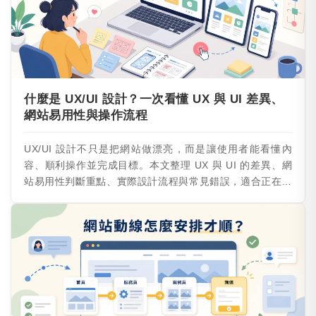
什麼是 UX/UI 設計？一次看懂 UX 與 UI 差異、
網站易用性與操作流程
UX/UI 設計不只是把網站做漂亮，而是讓使用者能看懂內
容、順利操作並完成目標。本文整理 UX 與 UI 的差異、網
站易用性判斷重點、實際設計流程與常見錯誤，適合正在規
劃網站、改善轉換率或想了解使用者體驗設計的人閱讀。