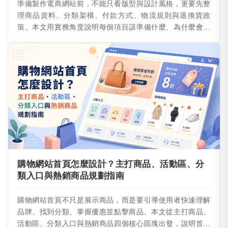
準備製作電商網站前，不能只看版型與設計風格，更要先整
理商品資料、分類架構、付款方式、物流規則與退換貨政
策。本文用實務角度說明每個項目該準備什麼、為什麼會影
響網站功能，並提供檢查表，方便店家在與網站設計公司討
論前先完成基本規劃。
購物網站首頁怎麼設計？主打商品、活動區、分
類入口與熱銷商品規劃指南
購物網站首頁不只是展示商品，而是要引導使用者快速理解
品牌、找到分類、掌握優惠並點擊商品。本文從主打商品、
活動區、分類入口與熱銷商品四個核心區塊出發，說明首頁