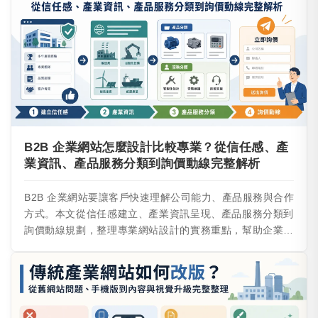
B2B 企業網站怎麼設計比較專業？從信任感、產
業資訊、產品服務分類到詢價動線完整解析
B2B 企業網站要讓客戶快速理解公司能力、產品服務與合作
方式。本文從信任感建立、產業資訊呈現、產品服務分類到
詢價動線規劃，整理專業網站設計的實務重點，幫助企業打
造更能支援業務開發與客戶評估的網站。