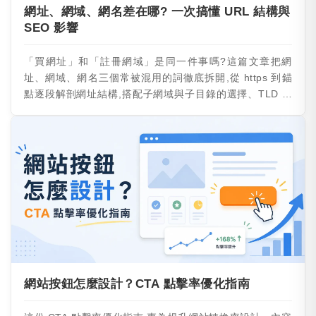
網址、網域、網名差在哪? 一次搞懂 URL 結構與
SEO 影響
「買網址」和「註冊網域」是同一件事嗎?這篇文章把網
址、網域、網名三個常被混用的詞徹底拆開,從 https 到錨
點逐段解剖網址結構,搭配子網域與子目錄的選擇、TLD 對
地區排名的訊號、路徑命名原則等 SEO 實戰建議,幫你在建
站第一步就打好基礎。
網站按鈕怎麼設計？CTA 點擊率優化指南