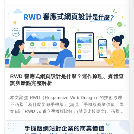
是預約頁面，都能透過這些技巧打造出更直覺、好填寫的高
轉換率表單。
RWD 響應式網頁設計是什麼？運作原理、媒體查
詢與斷點完整解析
本文聚焦 RWD（Responsive Web Design）的技術原理,
不涵蓋「為什麼要做手機版」(請見「手機版商業價值」專
文)或「RWD vs 獨立手機版比較」(請見比較專文)。涵蓋媒
體查詢、流動式版型、彈性圖片、斷點設計四大核心技術,
適合想了解 RWD 運作邏輯的網站業主與行銷人。