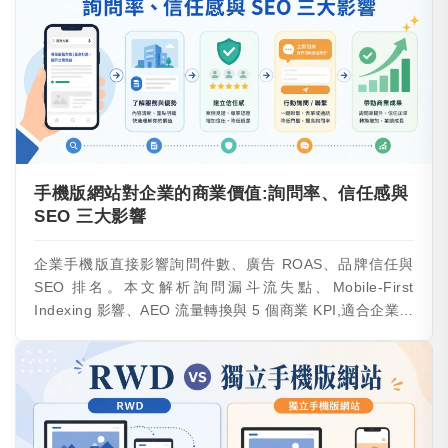
手機版網站對企業的商業價值:詢問率、信任感與
SEO 三大影響
企業手機版直接影響詢問件數、廣告 ROAS、品牌信任與
SEO 排名。本文解析詢問漏斗流失點、Mobile-First
Indexing 影響、AEO 流量轉換與 5 個商業 KPI,適合企業主
與行銷主管。