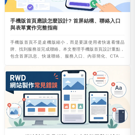
手機版首頁應該怎麼設計? 首屏結構、聯絡入口
與表單實作完整指南
手機版首頁不是桌機版縮小，而是要讓使用者快速看懂品
牌、找到服務並完成聯絡。本文整理手機版首頁設計重點，
包含首屏訊息、快速聯絡、服務入口、內容簡化、CTA 動
線與常見錯誤，適合企業網站與服務型網站規劃參考。