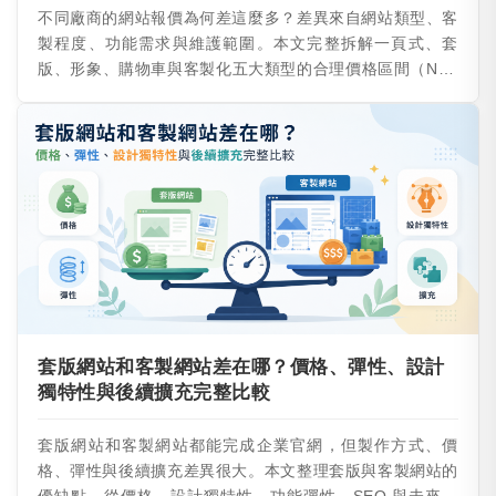
不同廠商的網站報價為何差這麼多？差異來自網站類型、客
製程度、功能需求與維護範圍。本文完整拆解一頁式、套
版、形象、購物車與客製化五大類型的合理價格區間（NT$
1 萬～300 萬）、報價包含項目、技術人員成本與隱性費
用，並附 2026 市場行情費用試算工具，教你看懂報價單、
判斷網站報價是否合理、避開低價誘餌與技術綁架，擬定符
合需求的預算。
套版網站和客製網站差在哪？價格、彈性、設計
獨特性與後續擴充完整比較
套版網站和客製網站都能完成企業官網，但製作方式、價
格、彈性與後續擴充差異很大。本文整理套版與客製網站的