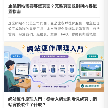
企業網站需要哪些頁面？完整頁面規劃與內容配
置指南
企業網站不只是公司門面，更是讓客戶理解服務、建立信任
並完成洽詢的重要工具。本文整理企業網站必備頁面，包括
首頁、關於我們、服務頁、案例、FAQ、聯絡頁與隱私權政
策，並說明各頁內容配置、SEO 架構與常見錯誤，協助企
業建立更完整的官網規劃。
網站運作原理入門：從輸入網址到看見網頁，網
站背後發生了什麼？