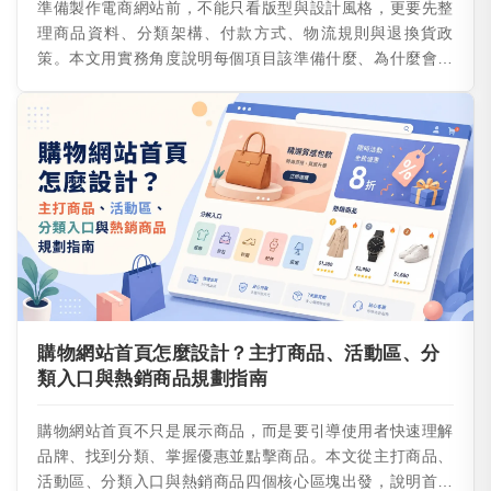
準備製作電商網站前，不能只看版型與設計風格，更要先整
理商品資料、分類架構、付款方式、物流規則與退換貨政
策。本文用實務角度說明每個項目該準備什麼、為什麼會影
響網站功能，並提供檢查表，方便店家在與網站設計公司討
論前先完成基本規劃。
購物網站首頁怎麼設計？主打商品、活動區、分
類入口與熱銷商品規劃指南
購物網站首頁不只是展示商品，而是要引導使用者快速理解
品牌、找到分類、掌握優惠並點擊商品。本文從主打商品、
活動區、分類入口與熱銷商品四個核心區塊出發，說明首頁