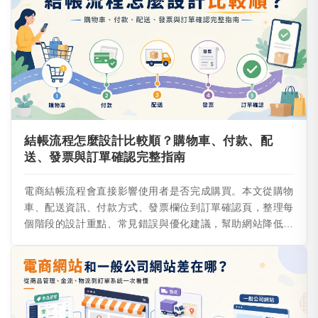
結帳流程怎麼設計比較順？購物車、付款、配
送、發票與訂單確認完整指南
電商結帳流程會直接影響使用者是否完成購買。本文從購物
車、配送資訊、付款方式、發票欄位到訂單確認頁，整理每
個階段的設計重點、常見錯誤與優化建議，幫助網站降低結
帳阻力，讓使用者更清楚、更安心地完成訂單。