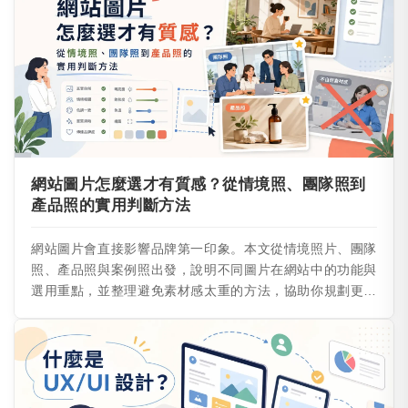
網站圖片怎麼選才有質感？從情境照、團隊照到
產品照的實用判斷方法
網站圖片會直接影響品牌第一印象。本文從情境照片、團隊
照、產品照與案例照出發，說明不同圖片在網站中的功能與
選用重點，並整理避免素材感太重的方法，協助你規劃更真
實、有質感且符合品牌定位的網站視覺。