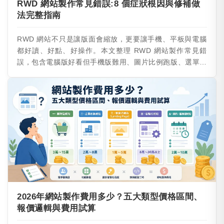
RWD 網站製作常見錯誤:8 個症狀根因與修補做
法完整指南
RWD 網站不只是讓版面會縮放，更要讓手機、平板與電腦
都好讀、好點、好操作。本文整理 RWD 網站製作常見錯
誤，包含電腦版好看但手機版難用、圖片比例跑版、選單不
好操作、表單不好填與斷點測試不足，適合網站改版前檢
查。
2026年網站製作費用多少？五大類型價格區間、
報價邏輯與費用試算