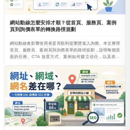
網站動線怎麼安排才順？從首頁、服務頁、案例
頁到詢價表單的轉換路徑規劃
網站動線會影響使用者是否順利從瀏覽進入詢價。本文整理
首頁、服務頁、案例頁與詢價表單的路徑規劃，說明每個頁
面的任務、CTA 放置方式、案例如何建立信任，以及表單
如何降低填寫阻力，適合企業網站與服務型網站規劃參考。