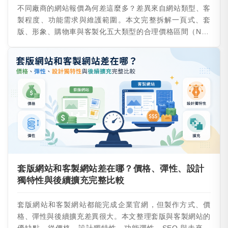
不同廠商的網站報價為何差這麼多？差異來自網站類型、客
製程度、功能需求與維護範圍。本文完整拆解一頁式、套
版、形象、購物車與客製化五大類型的合理價格區間（NT$
1 萬～300 萬）、報價包含項目、技術人員成本與隱性費
用，並附 2026 市場行情費用試算工具，教你看懂報價單、
判斷網站報價是否合理、避開低價誘餌與技術綁架，擬定符
合需求的預算。
套版網站和客製網站差在哪？價格、彈性、設計
獨特性與後續擴充完整比較
套版網站和客製網站都能完成企業官網，但製作方式、價
格、彈性與後續擴充差異很大。本文整理套版與客製網站的