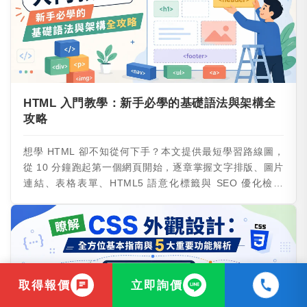
HTML 入門教學：新手必學的基礎語法與架構全
攻略
想學 HTML 卻不知從何下手？本文提供最短學習路線圖，
從 10 分鐘跑起第一個網頁開始，逐章掌握文字排版、圖片
連結、表格表單、HTML5 語意化標籤與 SEO 優化檢核
表，每個觀念都附可直接複製執行的完整範例，並整理常用
標籤速查總表。
取得報價
立即詢價