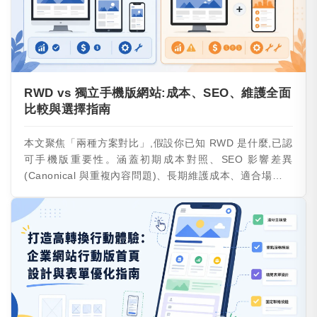
RWD vs 獨立手機版網站:成本、SEO、維護全面
比較與選擇指南
本文聚焦「兩種方案對比」,假設你已知 RWD 是什麼,已認
可手機版重要性。涵蓋初期成本對照、SEO 影響差異
(Canonical 與重複內容問題)、長期維護成本、適合場景判
斷表,協助你做出採購決策。技術原理見「RWD 是什麼」,
商業價值見「手機版商業價值」。