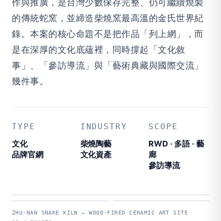
作與推廣，是台灣少數保存完整、仍可繼續燒製
的傳統蛇窯，並締造柴燒窯最高溫的金氏世界紀
錄。本案的核心命題不是把作品「列上網」，而
是在深厚的文化底蘊裡，同時撐起「文化敘
事」、「參訪導流」與「藝術典藏與國際交流」
幾件事。
TYPE
INDUSTRY
SCOPE
文化
柴燒陶藝
RWD · 多語 · 藝
品牌官網
文化資產
廊
參訪導流
FIG.01 / 主視覺
FIG.02 / 柴燒陶藝
FIG.03 / 線上藝廊
ZHU-NAN SNAKE KILN — WOOD-FIRED CERAMIC ART SITE