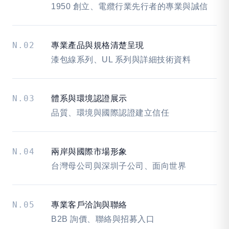
1950 創立、電纜行業先行者的專業與誠信
N.02
專業產品與規格清楚呈現
漆包線系列、UL 系列與詳細技術資料
N.03
體系與環境認證展示
品質、環境與國際認證建立信任
N.04
兩岸與國際市場形象
台灣母公司與深圳子公司、面向世界
N.05
專業客戶洽詢與聯絡
B2B 詢價、聯絡與招募入口