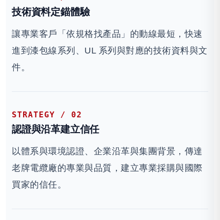
技術資料定錨體驗
讓專業客戶「依規格找產品」的動線最短，快速
進到漆包線系列、UL 系列與對應的技術資料與文
件。
STRATEGY / 02
認證與沿革建立信任
以體系與環境認證、企業沿革與集團背景，傳達
老牌電纜廠的專業與品質，建立專業採購與國際
買家的信任。