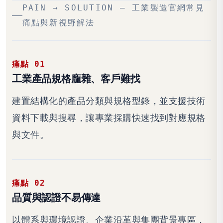
PAIN → SOLUTION — 工業製造官網常見
痛點與新視野解法
痛點 01
工業產品規格龐雜、客戶難找
建置結構化的產品分類與規格型錄，並支援技術
資料下載與搜尋，讓專業採購快速找到對應規格
與文件。
痛點 02
品質與認證不易傳達
以體系與環境認證、企業沿革與集團背景專區，