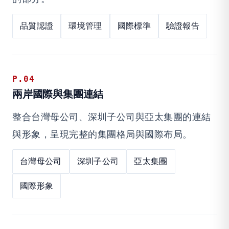
品質認證
環境管理
國際標準
驗證報告
P.04
兩岸國際與集團連結
整合台灣母公司、深圳子公司與亞太集團的連結
與形象，呈現完整的集團格局與國際布局。
台灣母公司
深圳子公司
亞太集團
國際形象