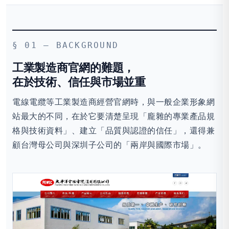
§ 01 — BACKGROUND
工業製造商官網的難題，
在於技術、信任與市場並重
電線電纜等工業製造商經營官網時，與一般企業形象網
站最大的不同，在於它要清楚呈現「龐雜的專業產品規
格與技術資料」、建立「品質與認證的信任」，還得兼
顧台灣母公司與深圳子公司的「兩岸與國際市場」。