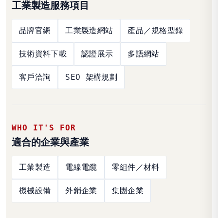
工業製造服務項目
品牌官網
工業製造網站
產品／規格型錄
技術資料下載
認證展示
多語網站
客戶洽詢
SEO 架構規劃
WHO IT'S FOR
適合的企業與產業
工業製造
電線電纜
零組件／材料
機械設備
外銷企業
集團企業