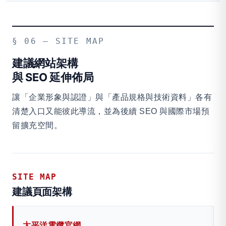
§ 06 — SITE MAP
建議網站架構
與 SEO 延伸佈局
讓「企業形象與認證」與「產品規格與技術資料」各有
清楚入口又能彼此導流，並為後續 SEO 與國際市場預
留擴充空間。
SITE MAP
建議頁面架構
太平洋電纜官網