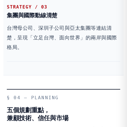
STRATEGY / 03
集團與國際動線清楚
台灣母公司、深圳子公司與亞太集團等連結清
楚，呈現「立足台灣、面向世界」的兩岸與國際
格局。
§ 04 — PLANNING
五個規劃重點，
兼顧技術、信任與市場