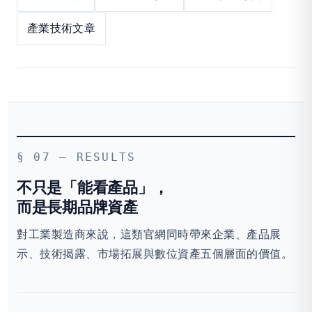
產業技術文章
§ 07 — RESULTS
不只是「能看產品」，
而是長期品牌資產
對工業製造商來說，這類官網同時帶來企業、產品展
示、技術揭露、市場拓展與數位資產五個層面的價值。