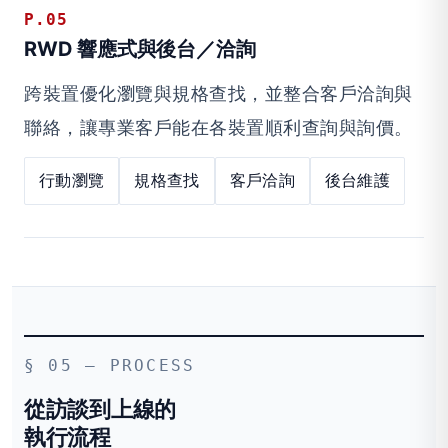
P.05
RWD 響應式與後台／洽詢
跨裝置優化瀏覽與規格查找，並整合客戶洽詢與
聯絡，讓專業客戶能在各裝置順利查詢與詢價。
行動瀏覽
規格查找
客戶洽詢
後台維護
§ 05 — PROCESS
從訪談到上線的
執行流程