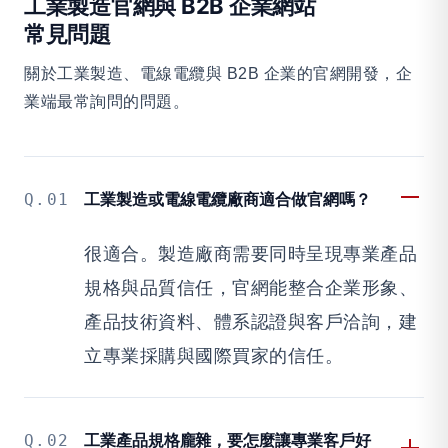
工業製造官網與 B2B 企業網站
常見問題
關於工業製造、電線電纜與 B2B 企業的官網開發，企
業端最常詢問的問題。
工業製造或電線電纜廠商適合做官網嗎？
Q.01
很適合。製造廠商需要同時呈現專業產品
規格與品質信任，官網能整合企業形象、
產品技術資料、體系認證與客戶洽詢，建
立專業採購與國際買家的信任。
工業產品規格龐雜，要怎麼讓專業客戶好
Q.02