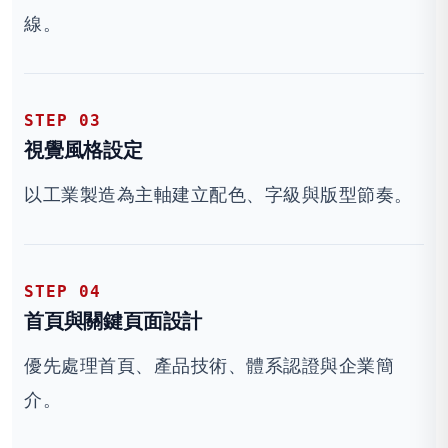
線。
STEP 03
視覺風格設定
以工業製造為主軸建立配色、字級與版型節奏。
STEP 04
首頁與關鍵頁面設計
優先處理首頁、產品技術、體系認證與企業簡
介。