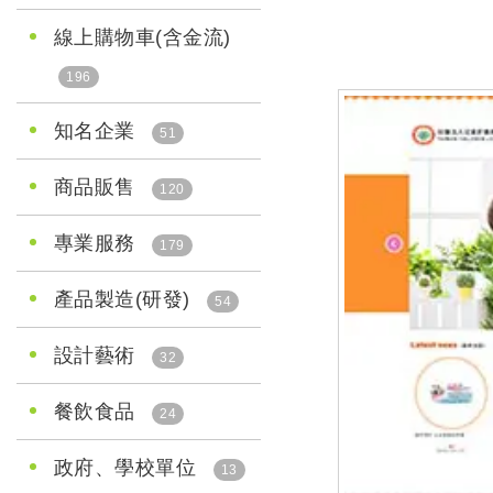
線上購物車(含金流)
196
知名企業
51
商品販售
120
專業服務
179
產品製造(研發)
54
設計藝術
32
餐飲食品
24
政府、學校單位
13