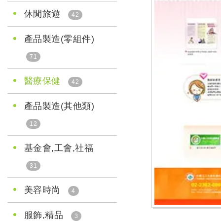
休閒旅遊
42
產品製造(零組件)
71
醫療保健
42
產品製造(其他類)
12
基金會,工會,社福
31
美容時尚
4
服飾,精品
3