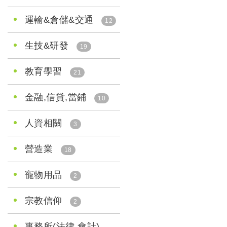
運輸&倉儲&交通
12
生技&研發
19
教育學習
21
金融,信貸,當鋪
10
人資相關
3
營造業
18
寵物用品
2
宗教信仰
2
事務所(法律,會計)