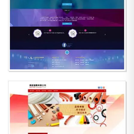
台北皇家芭蕾舞團