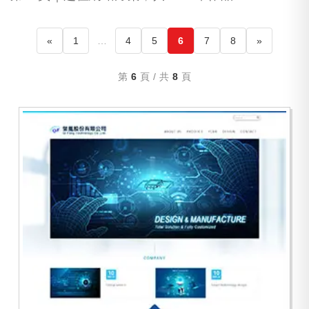
«
1
…
4
5
6
7
8
»
第
6
頁 / 共
8
頁